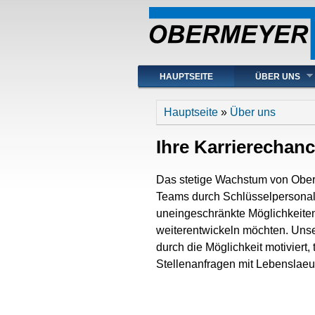
Hauptmenü
HAUPTSEITE
ÜBER UNS
Sie sind hier
Hauptseite
»
Über uns
Ihre Karrierechan
Das stetige Wachstum von Oberm
Teams durch Schlüsselpersonal. 
uneingeschränkte Möglichkeiten f
weiterentwickeln möchten. Unser
durch die Möglichkeit motiviert
Stellenanfragen mit Lebenslaeu