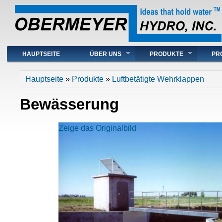
Hauptmenü
HAUPTSEITE
ÜBER UNS
PRODUKTE
PR
Sie sind hier
Hauptseite
»
Produkte
»
Luftbetätigte Wehrklappen
Bewässerung
Zeige das Originalbild