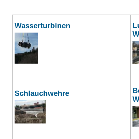
L
Wasserturbinen
W
B
Schlauchwehre
W